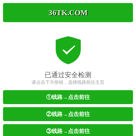
36TK.COM
已通过安全检测
请点击下方按钮，选择线路前往主页
①线路→点击前往
②线路→点击前往
③线路→点击前往